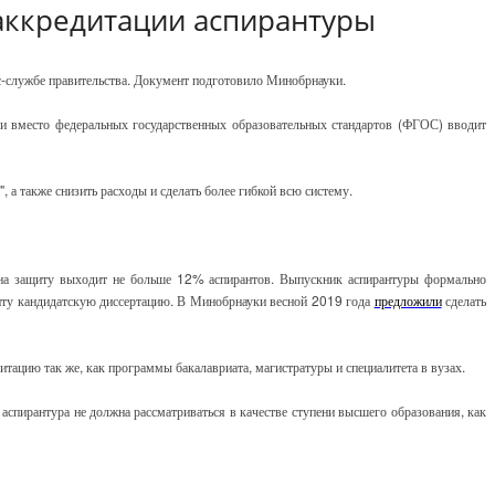
аккредитации аспирантуры
сс-службе правительства. Документ подготовило Минобрнауки.
 и вместо федеральных государственных образовательных стандартов (ФГОС) вводит
 а также снизить расходы и сделать более гибкой всю систему.
в, на защиту выходит не больше 12% аспирантов. Выпускник аспирантуры формально
ащиту кандидатскую диссертацию. В Минобрнауки весной 2019 года
предложили
сделать
итацию так же, как программы бакалавриата, магистратуры и специалитета в вузах.
аспирантура не должна рассматриваться в качестве ступени высшего образования, как