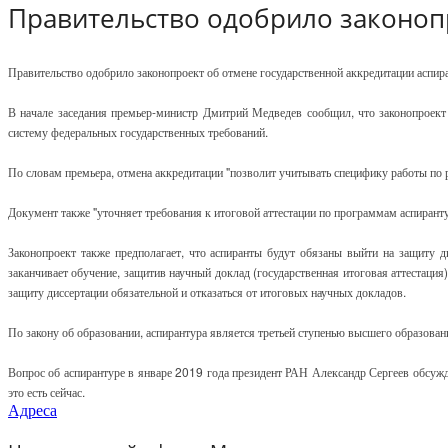
Правительство одобрило законоп
Правительство одобрило законопроект об отмене государственной аккредитации аспир
В начале заседания премьер-министр Дмитрий Медведев сообщил, что законопроект
систему федеральных государственных требований.
По словам премьера, отмена аккредитации "позволит учитывать специфику работы по р
Документ также "уточняет требования к итоговой аттестации по программам аспиранту
Законопроект также предполагает, что аспиранты будут обязаны выйти на защиту 
заканчивает обучение, защитив научный доклад (государственная итоговая аттестаци
защиту диссертации обязательной и отказаться от итоговых научных докладов.
По закону об образовании, аспирантура является третьей ступенью высшего образовани
Вопрос об аспирантуре в январе 2019 года президент РАН Александр Сергеев обсужда
это есть сейчас.
Адреса