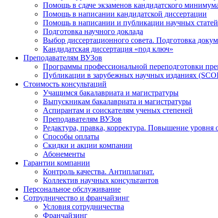
Помощь в сдаче экзаменов кандидатского минимум
Помощь в написании кандидатской диссертации
Помощь в написании и публикации научных статей
Подготовка научного доклада
Выбор диссертационного совета. Подготовка докум
Кандидатская диссертация «под ключ»
Преподавателям ВУЗов
Программы профессиональной переподготовки пр
Публикации в зарубежных научных изданиях (SCO
Стоимость консультаций
Учащимся бакалавриата и магистратуры
Выпускникам бакалавриата и магистратуры
Аспирантам и соискателям ученых степеней
Преподавателям ВУЗов
Редактура, правка, корректура. Повышение уровня 
Способы оплаты
Скидки и акции компании
Абонементы
Гарантии компании
Контроль качества. Антиплагиат.
Коллектив научных консультантов
Персональное обслуживание
Сотрудничество и франчайзинг
Условия сотрудничества
Франчайзинг