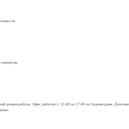
тоимости.
е каникулы.
етний режим работы. Офис работает с 12-00 до 17-00 по будним дням. Дополни
санию.