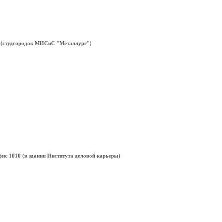
203 (cтудгородок МИСиС "Металлург")
офис 1010 (в здании Института деловой карьеры)