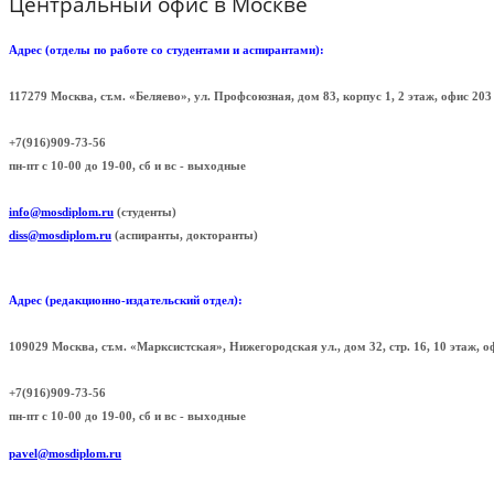
Центральный офис в Москве
Адрес (отделы по работе со студентами и аспирантами):
117279 Москва, ст.м. «Беляево», ул. Профсоюзная, дом 83, корпус 1, 2 этаж, офис 
+7(916)909-73-56
пн-пт с 10-00 до 19-00, сб и вс - выходные
info@mosdiplom.ru
(студенты)
diss@mosdiplom.ru
(аспиранты, докторанты)
Адрес (редакционно-издательский отдел):
109029 Москва, ст.м. «Марксистская», Нижегородская ул., дом 32, стр. 16, 10 этаж, 
+7(916)909-73-56
пн-пт с 10-00 до 19-00, сб и вс - выходные
pavel@mosdiplom.ru