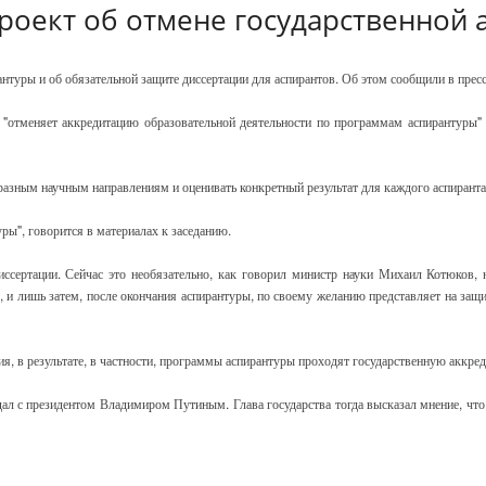
роект об отмене государственной 
антуры и об обязательной защите диссертации для аспирантов. Об этом сообщили в пре
 "отменяет аккредитацию образовательной деятельности по программам аспирантуры"
азным научным направлениям и оценивать конкретный результат для каждого аспиранта",
ры", говорится в материалах к заседанию.
диссертации. Сейчас это необязательно, как говорил министр науки Михаил Котюко
я), и лишь затем, после окончания аспирантуры, по своему желанию представляет на з
я, в результате, в частности, программы аспирантуры проходят государственную аккред
л с президентом Владимиром Путиным. Глава государства тогда высказал мнение, что 