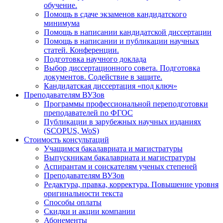
обучение.
Помощь в сдаче экзаменов кандидатского
минимума
Помощь в написании кандидатской диссертации
Помощь в написании и публикации научных
статей. Конференции.
Подготовка научного доклада
Выбор диссертационного совета. Подготовка
документов. Содействие в защите.
Кандидатская диссертация «под ключ»
Преподавателям ВУЗов
Программы профессиональной переподготовки
преподавателей по ФГОС
Публикации в зарубежных научных изданиях
(SCOPUS, WoS)
Стоимость консультаций
Учащимся бакалавриата и магистратуры
Выпускникам бакалавриата и магистратуры
Аспирантам и соискателям ученых степеней
Преподавателям ВУЗов
Редактура, правка, корректура. Повышение уровня
оригинальности текста
Способы оплаты
Скидки и акции компании
Абонементы