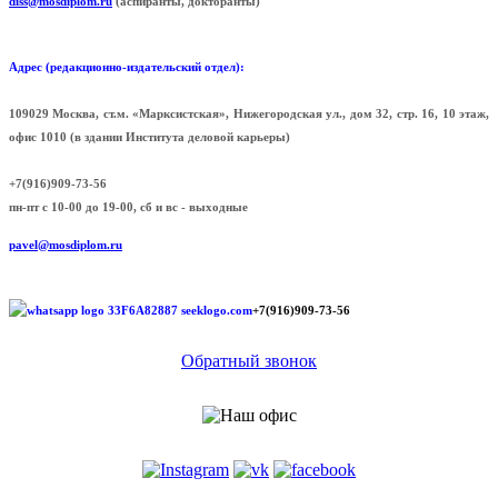
diss@mosdiplom.ru
(аспиранты, докторанты)
Адрес (редакционно-издательский отдел):
109029 Москва, ст.м. «Марксистская», Нижегородская ул., дом 32, стр. 16, 10 этаж,
офис 1010 (в здании Института деловой карьеры)
+7(916)909-73-56
пн-пт с 10-00 до 19-00, сб и вс - выходные
pavel@mosdiplom.ru
+7(916)909-73-56
Обратный звонок