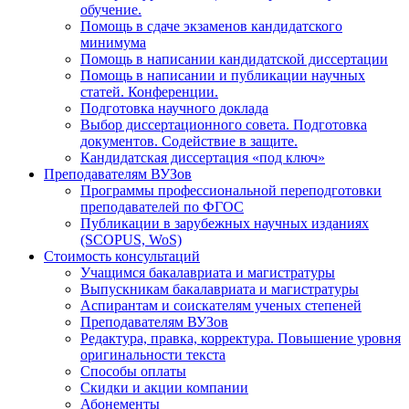
обучение.
Помощь в сдаче экзаменов кандидатского
минимума
Помощь в написании кандидатской диссертации
Помощь в написании и публикации научных
статей. Конференции.
Подготовка научного доклада
Выбор диссертационного совета. Подготовка
документов. Содействие в защите.
Кандидатская диссертация «под ключ»
Преподавателям ВУЗов
Программы профессиональной переподготовки
преподавателей по ФГОС
Публикации в зарубежных научных изданиях
(SCOPUS, WoS)
Стоимость консультаций
Учащимся бакалавриата и магистратуры
Выпускникам бакалавриата и магистратуры
Аспирантам и соискателям ученых степеней
Преподавателям ВУЗов
Редактура, правка, корректура. Повышение уровня
оригинальности текста
Способы оплаты
Скидки и акции компании
Абонементы