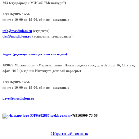
203 (cтудгородок МИСиС "Металлург")
+7(916)909-73-56
пн-пт с 10-00 до 19-00, сб и вс - выходные
info@mosdiplom.ru
(студенты)
diss@mosdiplom.ru
(аспиранты, докторанты)
Адрес (редакционно-издательский отдел):
109029 Москва, ст.м. «Марксистская», Нижегородская ул., дом 32, стр. 16, 10 этаж,
офис 1010 (в здании Института деловой карьеры)
+7(916)909-73-56
пн-пт с 10-00 до 19-00, сб и вс - выходные
pavel@mosdiplom.ru
+7(916)909-73-56
Обратный звонок