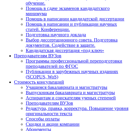
обучение.
Помощь в сдаче экзаменов кандидатского
минимума
Помощь в написании кандидатской диссертации
Помощь в написании и публикации научных
статей. Конференции.
Подготовка научного доклада
Выбор диссертационного совета. Подготовка
документов. Содействие в защите.
Кандидатская диссертация «под ключ»
Преподавателям ВУЗов
Программы профессиональной переподготовки
преподавателей по ФГОС
Публикации в зарубежных научных изданиях
(SCOPUS, WoS)
Стоимость консультаций
Учащимся бакалавриата и магистратуры
Выпускникам бакалавриата и магистратуры
Аспирантам и соискателям ученых степеней
Преподавателям ВУЗов
Редактура, правка, корректура. Повышение уровня
оригинальности текста
Способы оплаты
Скидки и акции компании
Абонементы