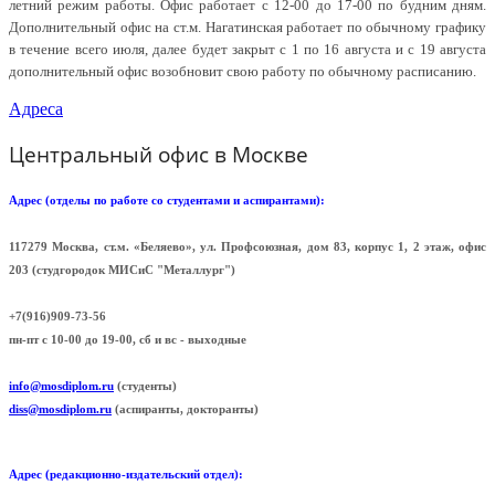
летний режим работы. Офис работает с 12-00 до 17-00 по будним дням.
Дополнительный офис на ст.м. Нагатинская работает по обычному графику
в течение всего июля, далее будет закрыт с 1 по 16 августа и с 19 августа
дополнительный офис возобновит свою работу по обычному расписанию.
Адреса
Центральный офис в Москве
Адрес (отделы по работе со студентами и аспирантами):
117279 Москва, ст.м. «Беляево», ул. Профсоюзная, дом 83, корпус 1, 2 этаж, офис
203 (cтудгородок МИСиС "Металлург")
+7(916)909-73-56
пн-пт с 10-00 до 19-00, сб и вс - выходные
info@mosdiplom.ru
(студенты)
diss@mosdiplom.ru
(аспиранты, докторанты)
Адрес (редакционно-издательский отдел):