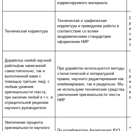
корректируемого материала
Техническая и графическая
корректура и приведение работы в
Техническая корректура
соответствие со всеми
з
академическими стандартами
оформления НИР
Доработка любой научной
работы(как написанной
При доработке используются методы
самостоятельно, так и
стилистической и литературной
выполненной вами с
правки, научного редактирования как
помощью третьих лиц), с
комбинировано, так и раздельно. Мы
любым уровнем
з
не используем технические средства
оригинальности текста,
увеличения оригинальности текста
при наличии любой в т.ч. и
НИР
отрицательной рецензии
научного руководителя
Увеличение процента
оригинальности научного
+
По кодификатору Антиплагиат ВУЗ.