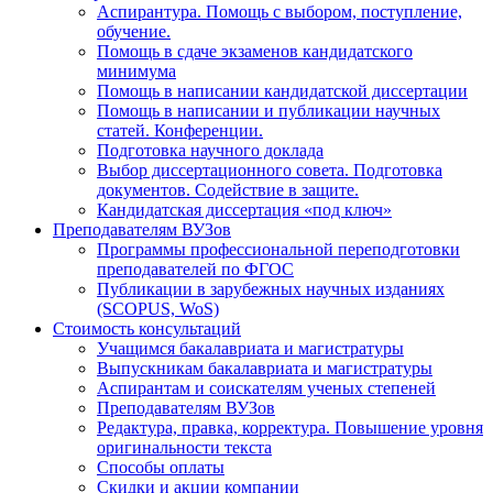
Аспирантура. Помощь с выбором, поступление,
обучение.
Помощь в сдаче экзаменов кандидатского
минимума
Помощь в написании кандидатской диссертации
Помощь в написании и публикации научных
статей. Конференции.
Подготовка научного доклада
Выбор диссертационного совета. Подготовка
документов. Содействие в защите.
Кандидатская диссертация «под ключ»
Преподавателям ВУЗов
Программы профессиональной переподготовки
преподавателей по ФГОС
Публикации в зарубежных научных изданиях
(SCOPUS, WoS)
Стоимость консультаций
Учащимся бакалавриата и магистратуры
Выпускникам бакалавриата и магистратуры
Аспирантам и соискателям ученых степеней
Преподавателям ВУЗов
Редактура, правка, корректура. Повышение уровня
оригинальности текста
Способы оплаты
Скидки и акции компании