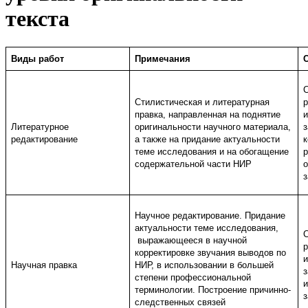
текста
Виды работ
Примечания
Стилистическая и литературная
правка, направленная на поднятие
Литературное
оригинальности научного материала,
з
редактирование
а также на придание актуальности
теме исследования и на обогащение
р
содержательной части НИР
Научное редактирование. Придание
актуальности теме исследования,
выражающееся в научной
корректировке звучания выводов по
Научная правка
НИР, в использовании в большей
з
степени профессиональной
терминологии. Построение причинно-
следственных связей