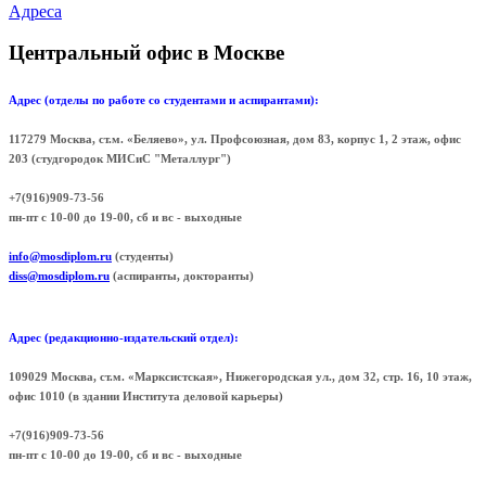
Адреса
Центральный офис в Москве
Адрес (отделы по работе со студентами и аспирантами):
117279 Москва, ст.м. «Беляево», ул. Профсоюзная, дом 83, корпус 1, 2 этаж, офис
203 (cтудгородок МИСиС "Металлург")
+7(916)909-73-56
пн-пт с 10-00 до 19-00, сб и вс - выходные
info@mosdiplom.ru
(студенты)
diss@mosdiplom.ru
(аспиранты, докторанты)
Адрес (редакционно-издательский отдел):
109029 Москва, ст.м. «Марксистская», Нижегородская ул., дом 32, стр. 16, 10 этаж,
офис 1010 (в здании Института деловой карьеры)
+7(916)909-73-56
пн-пт с 10-00 до 19-00, сб и вс - выходные