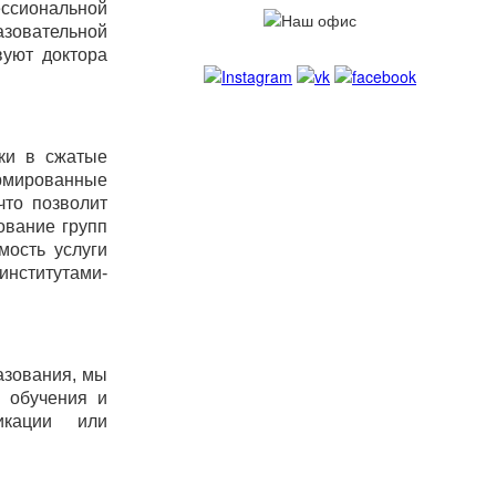
ссиональной
зовательной
вуют доктора
ки в сжатые
ормированные
что позволит
ование групп
мость услуги
институтами-
азования, мы
 обучения и
икации или