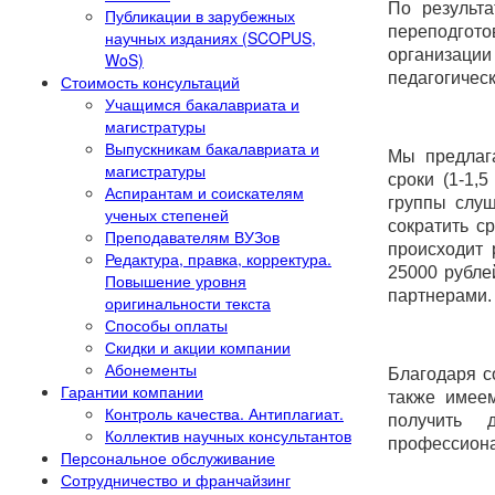
По результ
Публикации в зарубежных
переподгот
научных изданиях (SCOPUS,
организации
WoS)
педагогичес
Стоимость консультаций
Учащимся бакалавриата и
магистратуры
Выпускникам бакалавриата и
Мы предлаг
магистратуры
сроки (1-1,
Аспирантам и соискателям
группы слуш
ученых степеней
сократить с
Преподавателям ВУЗов
происходит 
Редактура, правка, корректура.
25000 рубле
Повышение уровня
партнерами.
оригинальности текста
Способы оплаты
Скидки и акции компании
Абонементы
Благодаря с
Гарантии компании
также имее
Контроль качества. Антиплагиат.
получить 
Коллектив научных консультантов
профессиона
Персональное обслуживание
Сотрудничество и франчайзинг