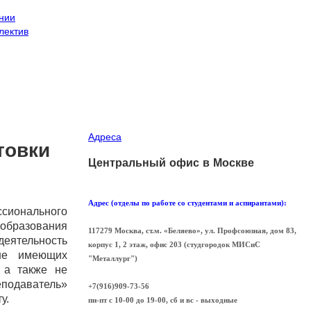
нии
лектив
Адреса
товки
Центральный офис в Москве
Адрес (отделы по работе со студентами и аспирантами):
ионального
 образования
117279 Москва, ст.м. «Беляево», ул. Профсоюзная, дом 83,
деятельность
корпус 1, 2 этаж, офис 203 (cтудгородок МИСиС
 не имеющих
"Металлург")
, а также не
подаватель»
+7(916)909-73-56
у.
пн-пт с 10-00 до 19-00, сб и вс - выходные