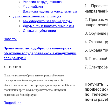
Условия сотрудничества
1. Професс
Франчайзинг
Вакансии научным консультантам
направлений
Дополнительная информация
2. Программ
Как оформить заявку на услуги
направлений
Документы и нормативные акты
Статьи и публикации
3. Обучение
Новости
4. Охрана тр
Правительство одобрило законопроект
5. Охрана тр
об отмене государственной аккредитации
аспирантуры
6. Пожарной
16.12.2019
7. Электробе
Правительство одобрило законопроект об отмене
государственной аккредитации аспирантуры и об
Получить 
обязательной защите диссертации для аспирантов. Об этом
профессион
сообщили в пресс-службе правительства. Документ
по телефон
подготовило Минобрнауки.
почты
pave
Подробнее