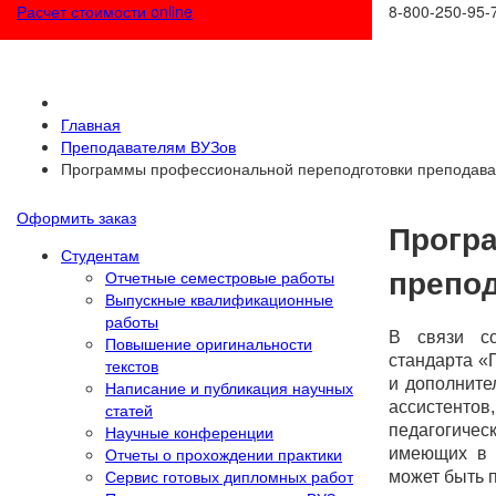
Расчет стоимости online
8-800-250-95-
Главная
Преподавателям ВУЗов
Программы профессиональной переподготовки преподав
Оформить заказ
Прогр
Студентам
препо
Отчетные семестровые работы
Выпускные квалификационные
работы
В связи с
Повышение оригинальности
стандарта «
текстов
и дополните
Написание и публикация научных
ассистенто
статей
педагогичес
Научные конференции
Отчеты о прохождении практики
имеющих в 
Сервис готовых дипломных работ
может быть 