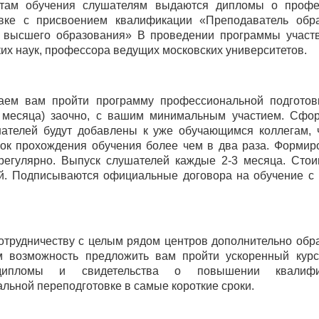
атам обучения слушателям выдаются дипломы о профе
овке с присвоением квалификации «Преподаватель обра
 высшего образования» В проведении программы участ
ких наук, профессора ведущих московских университетов.
аем вам пройти программу профессиональной подготов
5 месяца) заочно, с вашим минимальным участием. Сф
ателей будут добавлены к уже обучающимся коллегам, 
рок прохождения обучения более чем в два раза. Формир
регулярно. Выпуск слушателей каждые 2-3 месяца. Стои
й. Подписываются официальные договора на обучение с 
отрудничеству с целым рядом центров дополнительно обр
м возможность предложить вам пройти ускоренный курс
дипломы и свидетельства о повышении квалиф
льной переподготовке в самые короткие сроки.