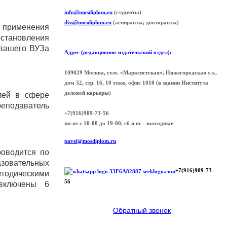
info@mosdiplom.ru
(студенты)
diss@mosdiplom.ru
(аспиранты, докторанты)
применения
остановления
 вашего ВУЗа
Адрес (редакционно-издательский отдел):
109029 Москва, ст.м. «Марксистская», Нижегородская ул.,
дом 32, стр. 16, 10 этаж, офис 1010 (в здании Института
деловой карьеры)
лей в сфере
подаватель
+7(916)909-73-56
пн-пт с 10-00 до 19-00, сб и вс - выходные
pavel@mosdiplom.ru
роводится по
овательных
+7(916)909-73-
тодическими
56
 включены 6
Обратный звонок