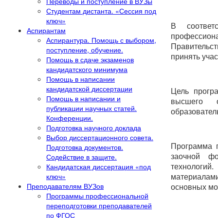
Переводы и поступление в ВУЗы
Студентам дистанта. «Сессия под
ключ»
В соответ
Аспирантам
профессиона
Аспирантура. Помощь с выбором,
Правительст
поступление, обучение.
принять уча
Помощь в сдаче экзаменов
кандидатского минимума
Помощь в написании
кандидатской диссертации
Цель прогр
Помощь в написании и
высшего о
публикации научных статей.
образовател
Конференции.
Подготовка научного доклада
Выбор диссертационного совета.
Программа п
Подготовка документов.
Содействие в защите.
заочной ф
Кандидатская диссертация «под
технологий
ключ»
материалам
Преподавателям ВУЗов
основных мо
Программы профессиональной
переподготовки преподавателей
по ФГОС