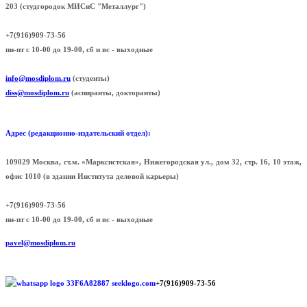
203 (cтудгородок МИСиС "Металлург")
+7(916)909-73-56
пн-пт с 10-00 до 19-00, сб и вс - выходные
info@mosdiplom.ru
(студенты)
diss@mosdiplom.ru
(аспиранты, докторанты)
Адрес (редакционно-издательский отдел):
109029 Москва, ст.м. «Марксистская», Нижегородская ул., дом 32, стр. 16, 10 этаж,
офис 1010 (в здании Института деловой карьеры)
+7(916)909-73-56
пн-пт с 10-00 до 19-00, сб и вс - выходные
pavel@mosdiplom.ru
+7(916)909-73-56