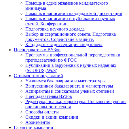
Помощь в сдаче экзаменов кандидатского
минимума
Помощь в написании кандидатской диссертации
Помощь в написании и публикации научных
статей. Конференции.
Подготовка научного доклада
Выбор диссертационного совета. Подготовка
документов. Содействие в защите.
Кандидатская диссертация «под ключ»
Преподавателям ВУЗов
Программы профессиональной переподготовки
преподавателей по ФГОС
Публикации в зарубежных научных изданиях
(SCOPUS, WoS)
Стоимость консультаций
Учащимся бакалавриата и магистратуры
Выпускникам бакалавриата и магистратуры
Аспирантам и соискателям ученых степеней
Преподавателям ВУЗов
Редактура, правка, корректура. Повышение уровня
оригинальности текста
Способы оплаты
Скидки и акции компании
Абонементы
Гарантии компании