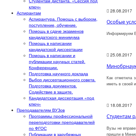
Студентам дистанта. «Сессия под
ключ»
28.08.2017
Аспирантам
Аспирантура. Помощь с выбором,
Особые усло
поступление, обучение.
Помощь в сдаче экзаменов
Информируем Ва
кандидатского минимума
Помощь в написании
кандидатской диссертации
25.08.2017
Помощь в написании и
публикации научных статей.
Минобрнауки
Конференции.
Подготовка научного доклада
Как отметила 
Выбор диссертационного совета.
иметь в своей 
Подготовка документов.
Содействие в защите.
Кандидатская диссертация «под
ключ»
18.08.2017
Преподавателям ВУЗов
Программы профессиональной
Студентам р
переподготовки преподавателей
Вузы не вправе
по ФГОС
пришли в Минис
Публикации в зарубежных