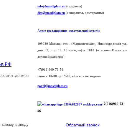
info@mosdiplom.ru
(студенты)
diss@mosdiplom.ru
(аспиранты, докторанты)
Адрес (редакционно-издательский отдел):
109029 Москва, ст.м. «Марксистская», Нижегородская ул.,
дом 32, стр. 16, 10 этаж, офис 1010 (в здании Института
деловой карьеры)
ов РФ
+7(916)909-73-56
ерситет должен
пн-пт с 10-00 до 19-00, сб и вс - выходные
pavel@mosdiplom.ru
+7(916)909-73-
56
К такому выводу
Обратный звонок