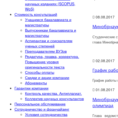
научных изданиях (SCOPUS,
WoS)
Стоимость консультаций
08.08.2017
Учащимся бакалавриата и
магистратуры
Минобрнауки
Выпускникам бакалавриата и
магистратуры
Студенческие с
Аспирантам и соискателям
глава Минобрна
ученых степеней
Преподавателям ВУЗов
Редактура, правка, корректура.
02.08.2017
Повышение уровня
оригинальности текста
График рабо
Способы оплаты
Скидки и акции компании
График работы 
Абонементы
Гарантии компании
01.08.2017
Контроль качества. Антиплагиат.
Коллектив научных консультантов
Минобрнауки
Персональное обслуживание
олимпиад
Сотрудничество и франчайзинг
Условия сотрудничества
Глава ведомс