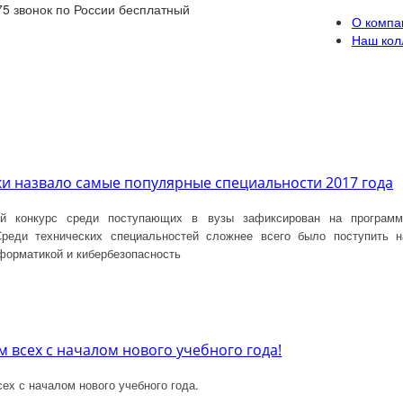
75
звонок по России бесплатный
О компа
Наш кол
и назвало самые популярные специальности 2017 года
й конкурс среди поступающих в вузы зафиксирован на программы
Среди технических специальностей сложнее всего было поступить н
форматикой и кибербезопасность
 всех с началом нового учебного года!
ех с началом нового учебного года.