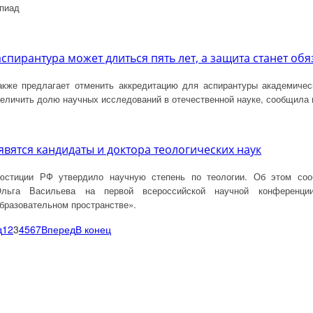
пиад
аспирантура может длиться пять лет, а защита станет об
акже предлагает отменить аккредитацию для аспирантуры академическ
величить долю научных исследований в отечественной науке, сообщила
явятся кандидаты и доктора теологических наук
юстиции РФ утвердило научную степень по теологии. Об этом со
Ольга Васильева на первой всероссийской научной конференци
бразовательном пространстве».
д
1
2
3
4
5
6
7
Вперед
В конец