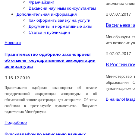
Франчайзинг
школьных олим
Вакансии научным консультантам
Дополнительная информация
07.07.2017
Как оформить заявку на услуги
Васильева: 
Документы и нормативные акты
Статьи и публикации
Минобрнауки т
Новости
что позволит у
07.07.2017
Правительство одобрило законопроект
об отмене государственной аккредитации
В России по
аспирантуры
Министерство 
16.12.2019
образования 
Правительство одобрило законопроект об отмене
гуманитарном о
государственной аккредитации аспирантуры и об
В начало
Наза
обязательной защите диссертации для аспирантов. Об этом
сообщили в пресс-службе правительства. Документ
подготовило Минобрнауки.
Подробнее
Курс-марафон по написанию научных