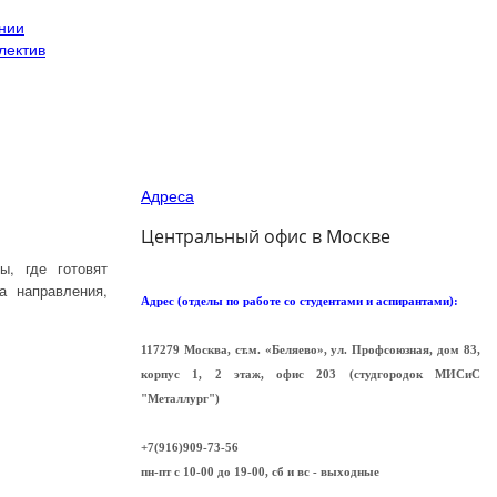
нии
лектив
Адреса
Центральный офис в Москве
, где готовят
а направления,
Адрес (отделы по работе со студентами и аспирантами):
117279 Москва, ст.м. «Беляево», ул. Профсоюзная, дом 83,
корпус 1, 2 этаж, офис 203 (cтудгородок МИСиС
"Металлург")
+7(916)909-73-56
пн-пт с 10-00 до 19-00, сб и вс - выходные