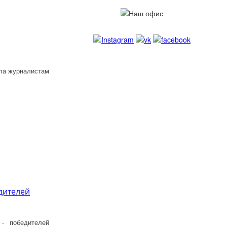
ила журналистам
дителей
- победителей