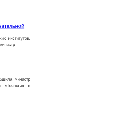
язательной
их институтов,
 министр
общила министр
и «Теология в